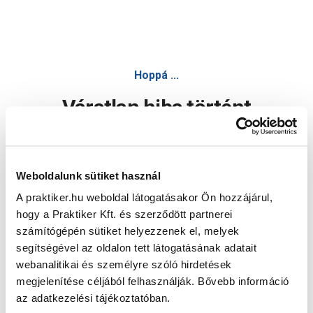
Hoppá ...
Váratlan hiba történt
Dolgozunk a hiba javításán. Egy kis türelmet kérünk.
Weboldalunk sütiket használ
A praktiker.hu weboldal látogatásakor Ön hozzájárul,
Oldal újratöltése
hogy a Praktiker Kft. és szerződött partnerei
számítógépén sütiket helyezzenek el, melyek
segítségével az oldalon tett látogatásának adatait
webanalitikai és személyre szóló hirdetések
megjelenítése céljából felhasználják. Bővebb információ
az adatkezelési tájékoztatóban.