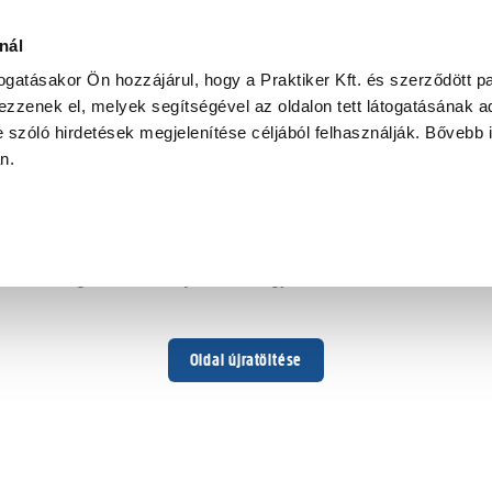
nál
togatásakor Ön hozzájárul, hogy a Praktiker Kft. és szerződött pa
zzenek el, melyek segítségével az oldalon tett látogatásának ad
 szóló hirdetések megjelenítése céljából felhasználják. Bővebb 
Hoppá ...
an.
Váratlan hiba történt
Dolgozunk a hiba javításán. Egy kis türelmet kérünk.
Oldal újratöltése