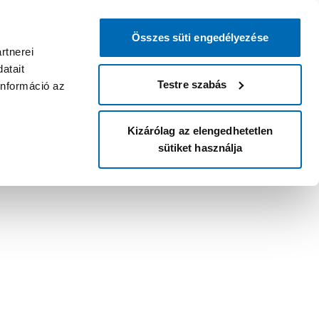
Összes süti engedélyezése
rtnerei
atait
Testre szabás
információ az
Kizárólag az elengedhetetlen
sütiket használja