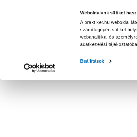
Weboldalunk sütiket hasz
A praktiker.hu weboldal lá
számítógépén sütiket helye
webanalitikai és személyre
adatkezelési tájékoztatób
Beállítások