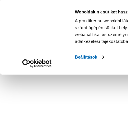
Weboldalunk sütiket hasz
A praktiker.hu weboldal lá
számítógépén sütiket helye
webanalitikai és személyre
adatkezelési tájékoztatób
Beállítások