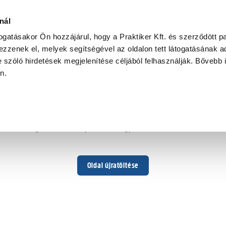
nál
togatásakor Ön hozzájárul, hogy a Praktiker Kft. és szerződött pa
zzenek el, melyek segítségével az oldalon tett látogatásának ad
 szóló hirdetések megjelenítése céljából felhasználják. Bővebb 
Hoppá ...
an.
Váratlan hiba történt
Dolgozunk a hiba javításán. Egy kis türelmet kérünk.
Oldal újratöltése