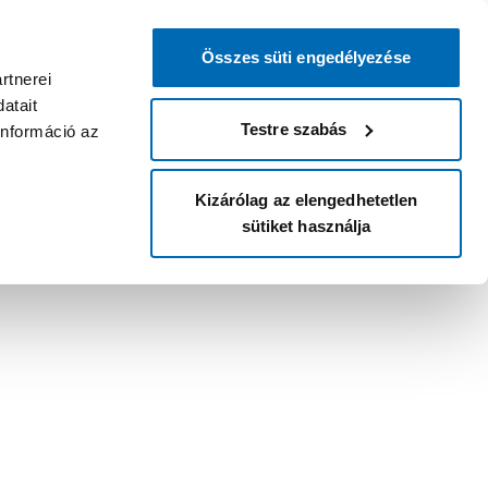
Összes süti engedélyezése
rtnerei
atait
Testre szabás
információ az
Kizárólag az elengedhetetlen
sütiket használja