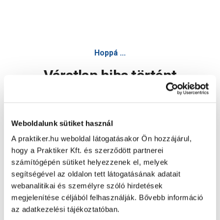
Hoppá ...
Váratlan hiba történt
Dolgozunk a hiba javításán. Egy kis türelmet kérünk.
Weboldalunk sütiket használ
A praktiker.hu weboldal látogatásakor Ön hozzájárul,
Oldal újratöltése
hogy a Praktiker Kft. és szerződött partnerei
számítógépén sütiket helyezzenek el, melyek
segítségével az oldalon tett látogatásának adatait
webanalitikai és személyre szóló hirdetések
megjelenítése céljából felhasználják. Bővebb információ
az adatkezelési tájékoztatóban.