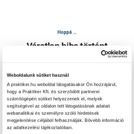
Fabrostone beton ivókút lidó 120x63x59cm 90kg csap nélkül
Hoppá ...
Váratlan hiba történt
Dolgozunk a hiba javításán. Egy kis türelmet kérünk.
Weboldalunk sütiket használ
A praktiker.hu weboldal látogatásakor Ön hozzájárul,
Oldal újratöltése
hogy a Praktiker Kft. és szerződött partnerei
számítógépén sütiket helyezzenek el, melyek
segítségével az oldalon tett látogatásának adatait
webanalitikai és személyre szóló hirdetések
megjelenítése céljából felhasználják. Bővebb információ
az adatkezelési tájékoztatóban.