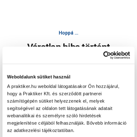
Hoppá ...
Váratlan hiba történt
Dolgozunk a hiba javításán. Egy kis türelmet kérünk.
Weboldalunk sütiket használ
A praktiker.hu weboldal látogatásakor Ön hozzájárul,
Oldal újratöltése
hogy a Praktiker Kft. és szerződött partnerei
számítógépén sütiket helyezzenek el, melyek
segítségével az oldalon tett látogatásának adatait
webanalitikai és személyre szóló hirdetések
megjelenítése céljából felhasználják. Bővebb információ
az adatkezelési tájékoztatóban.