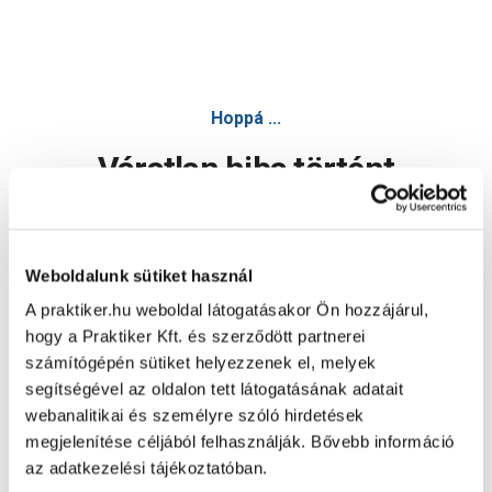
Hoppá ...
Váratlan hiba történt
Dolgozunk a hiba javításán. Egy kis türelmet kérünk.
Weboldalunk sütiket használ
A praktiker.hu weboldal látogatásakor Ön hozzájárul,
Oldal újratöltése
hogy a Praktiker Kft. és szerződött partnerei
számítógépén sütiket helyezzenek el, melyek
segítségével az oldalon tett látogatásának adatait
webanalitikai és személyre szóló hirdetések
megjelenítése céljából felhasználják. Bővebb információ
az adatkezelési tájékoztatóban.