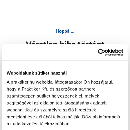
Hoppá ...
Váratlan hiba történt
Dolgozunk a hiba javításán. Egy kis türelmet kérünk.
Weboldalunk sütiket használ
A praktiker.hu weboldal látogatásakor Ön hozzájárul,
Oldal újratöltése
hogy a Praktiker Kft. és szerződött partnerei
számítógépén sütiket helyezzenek el, melyek
segítségével az oldalon tett látogatásának adatait
webanalitikai és személyre szóló hirdetések
megjelenítése céljából felhasználják. Bővebb információ
az adatkezelési tájékoztatóban.