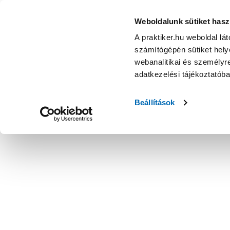
Weboldalunk sütiket hasz
A praktiker.hu weboldal lá
számítógépén sütiket helye
webanalitikai és személyre
adatkezelési tájékoztatób
Beállítások