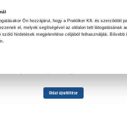
nál
togatásakor Ön hozzájárul, hogy a Praktiker Kft. és szerződött pa
zzenek el, melyek segítségével az oldalon tett látogatásának ad
 szóló hirdetések megjelenítése céljából felhasználják. Bővebb 
Hoppá ...
an.
Váratlan hiba történt
Dolgozunk a hiba javításán. Egy kis türelmet kérünk.
Oldal újratöltése