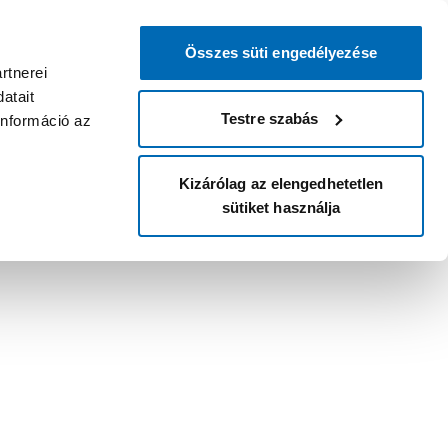
Összes süti engedélyezése
rtnerei
atait
Testre szabás
információ az
Kizárólag az elengedhetetlen
sütiket használja