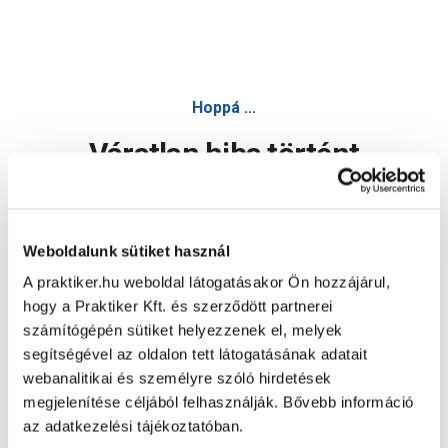
Hoppá ...
Váratlan hiba történt
Dolgozunk a hiba javításán. Egy kis türelmet kérünk.
Weboldalunk sütiket használ
A praktiker.hu weboldal látogatásakor Ön hozzájárul,
Oldal újratöltése
hogy a Praktiker Kft. és szerződött partnerei
számítógépén sütiket helyezzenek el, melyek
segítségével az oldalon tett látogatásának adatait
webanalitikai és személyre szóló hirdetések
megjelenítése céljából felhasználják. Bővebb információ
az adatkezelési tájékoztatóban.