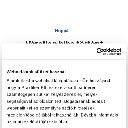
Hoppá ...
Váratlan hiba történt
Dolgozunk a hiba javításán. Egy kis türelmet kérünk.
Weboldalunk sütiket használ
A praktiker.hu weboldal látogatásakor Ön hozzájárul,
Oldal újratöltése
hogy a Praktiker Kft. és szerződött partnerei
számítógépén sütiket helyezzenek el, melyek
segítségével az oldalon tett látogatásának adatait
webanalitikai és személyre szóló hirdetések
megjelenítése céljából felhasználják. Bővebb információ
az adatkezelési tájékoztatóban.