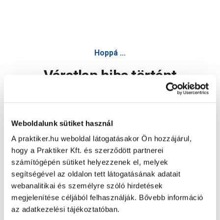
Hoppá ...
Váratlan hiba történt
Dolgozunk a hiba javításán. Egy kis türelmet kérünk.
Weboldalunk sütiket használ
A praktiker.hu weboldal látogatásakor Ön hozzájárul,
Oldal újratöltése
hogy a Praktiker Kft. és szerződött partnerei
számítógépén sütiket helyezzenek el, melyek
segítségével az oldalon tett látogatásának adatait
webanalitikai és személyre szóló hirdetések
megjelenítése céljából felhasználják. Bővebb információ
az adatkezelési tájékoztatóban.