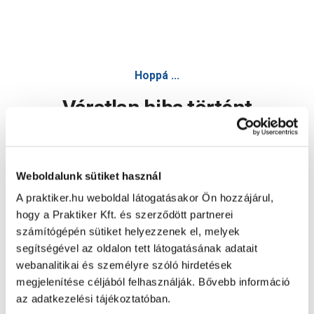
Hoppá ...
Váratlan hiba történt
Dolgozunk a hiba javításán. Egy kis türelmet kérünk.
Weboldalunk sütiket használ
A praktiker.hu weboldal látogatásakor Ön hozzájárul,
Oldal újratöltése
hogy a Praktiker Kft. és szerződött partnerei
számítógépén sütiket helyezzenek el, melyek
segítségével az oldalon tett látogatásának adatait
webanalitikai és személyre szóló hirdetések
megjelenítése céljából felhasználják. Bővebb információ
az adatkezelési tájékoztatóban.