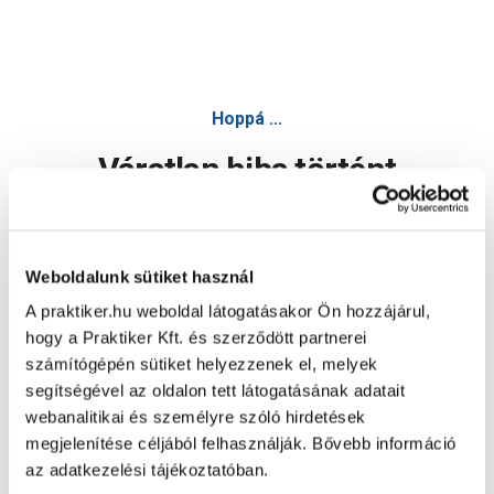
Hoppá ...
Váratlan hiba történt
Dolgozunk a hiba javításán. Egy kis türelmet kérünk.
Weboldalunk sütiket használ
A praktiker.hu weboldal látogatásakor Ön hozzájárul,
Oldal újratöltése
hogy a Praktiker Kft. és szerződött partnerei
számítógépén sütiket helyezzenek el, melyek
segítségével az oldalon tett látogatásának adatait
webanalitikai és személyre szóló hirdetések
megjelenítése céljából felhasználják. Bővebb információ
az adatkezelési tájékoztatóban.