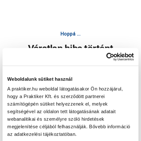
Hoppá ...
Váratlan hiba történt
Dolgozunk a hiba javításán. Egy kis türelmet kérünk.
Weboldalunk sütiket használ
A praktiker.hu weboldal látogatásakor Ön hozzájárul,
Oldal újratöltése
hogy a Praktiker Kft. és szerződött partnerei
számítógépén sütiket helyezzenek el, melyek
segítségével az oldalon tett látogatásának adatait
webanalitikai és személyre szóló hirdetések
megjelenítése céljából felhasználják. Bővebb információ
az adatkezelési tájékoztatóban.