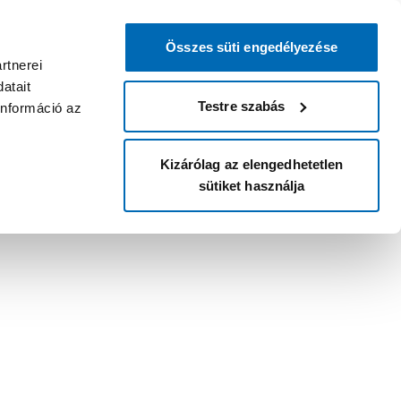
Összes süti engedélyezése
rtnerei
atait
Testre szabás
információ az
Kizárólag az elengedhetetlen
sütiket használja