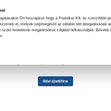
nál
togatásakor Ön hozzájárul, hogy a Praktiker Kft. és szerződött pa
zzenek el, melyek segítségével az oldalon tett látogatásának ad
 szóló hirdetések megjelenítése céljából felhasználják. Bővebb 
Hoppá ...
an.
Váratlan hiba történt
Dolgozunk a hiba javításán. Egy kis türelmet kérünk.
Oldal újratöltése