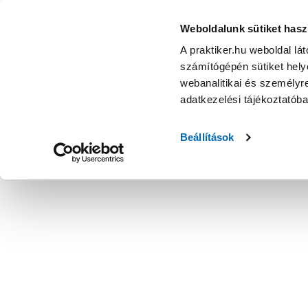
Weboldalunk sütiket hasz
A praktiker.hu weboldal lá
számítógépén sütiket helye
webanalitikai és személyre
adatkezelési tájékoztatób
Beállítások