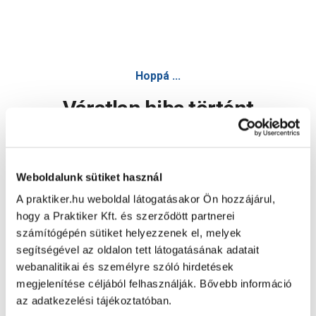
Hoppá ...
Váratlan hiba történt
Dolgozunk a hiba javításán. Egy kis türelmet kérünk.
Weboldalunk sütiket használ
A praktiker.hu weboldal látogatásakor Ön hozzájárul,
Oldal újratöltése
hogy a Praktiker Kft. és szerződött partnerei
számítógépén sütiket helyezzenek el, melyek
segítségével az oldalon tett látogatásának adatait
webanalitikai és személyre szóló hirdetések
megjelenítése céljából felhasználják. Bővebb információ
az adatkezelési tájékoztatóban.