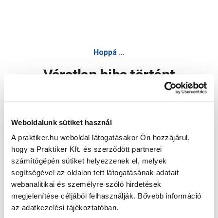
Hoppá ...
Váratlan hiba történt
Dolgozunk a hiba javításán. Egy kis türelmet kérünk.
Weboldalunk sütiket használ
A praktiker.hu weboldal látogatásakor Ön hozzájárul,
Oldal újratöltése
hogy a Praktiker Kft. és szerződött partnerei
számítógépén sütiket helyezzenek el, melyek
segítségével az oldalon tett látogatásának adatait
webanalitikai és személyre szóló hirdetések
megjelenítése céljából felhasználják. Bővebb információ
az adatkezelési tájékoztatóban.