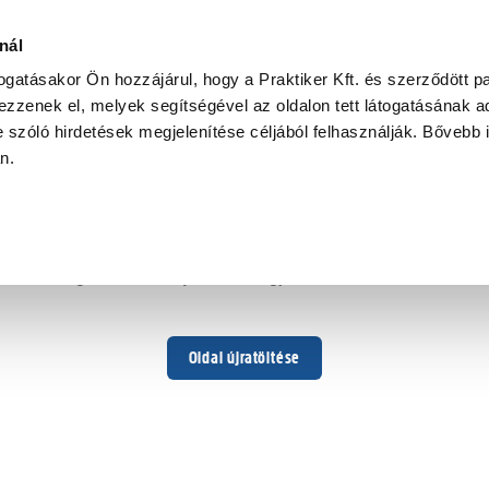
nál
togatásakor Ön hozzájárul, hogy a Praktiker Kft. és szerződött pa
zzenek el, melyek segítségével az oldalon tett látogatásának ad
 szóló hirdetések megjelenítése céljából felhasználják. Bővebb 
Hoppá ...
an.
Váratlan hiba történt
Dolgozunk a hiba javításán. Egy kis türelmet kérünk.
Oldal újratöltése