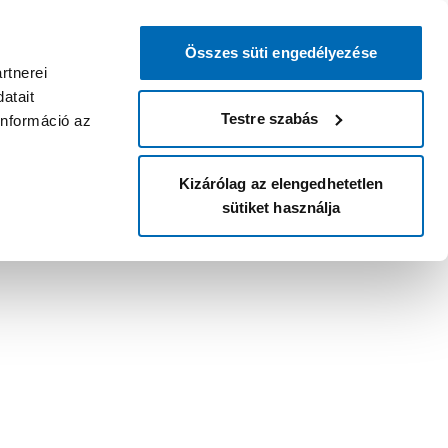
Összes süti engedélyezése
rtnerei
atait
Testre szabás
információ az
Kizárólag az elengedhetetlen
sütiket használja