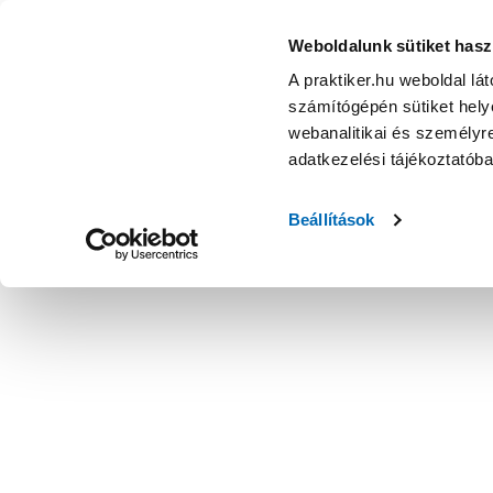
Weboldalunk sütiket hasz
A praktiker.hu weboldal lá
számítógépén sütiket helye
webanalitikai és személyre
adatkezelési tájékoztatób
Beállítások