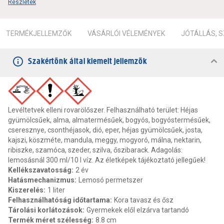
Részletek
TERMÉKJELLEMZŐK
VÁSÁRLÓI VÉLEMÉNYEK
JÓTÁLLÁS, 
Szakértőnk által kiemelt jellemzők
Levéltetvek elleni rovarölőszer. Felhasználható terület: Héjas
gyümölcsűek, alma, almatermésűek, bogyós, bogyóstermésűek,
cseresznye, csonthéjasok, dió, eper, héjas gyümölcsűek, josta,
kajszi, köszméte, mandula, meggy, mogyoró, málna, nektarin,
ribiszke, szamóca, szeder, szilva, őszibarack. Adagolás:
lemosásnál 300 ml/10 l víz. Az életképek tájékoztató jellegűek!
Kellékszavatosság
:
2 év
Hatásmechanizmus
:
Lemosó permetszer
Kiszerelés
:
1 liter
Felhasználhatóság időtartama
:
Kora tavasz és ősz
Tárolási korlátozások
:
Gyermekek elől elzárva tartandó
Termék méret szélesség
:
8.8 cm