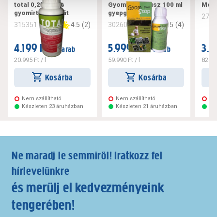
total 0,2l totális
Gyom stop plusz 100 ml
Mosp
gyomirtó glifozát
gyepgyomirtó
271
4.5
(
2
)
4.5
(
4
)
315351
302602
4.199 Ft
5.999 Ft
3.2
/ darab
/ darab
20.995 Ft
/ l
59.990 Ft
/ l
824.7
Kosárba
Kosárba
Nem szállítható
Nem szállítható
Ne
Készleten 23 áruházban
Készleten 21 áruházban
Ké
Ne maradj le semmiről! Iratkozz fel
hírlevelünkre
és merülj el kedvezményeink
tengerében!