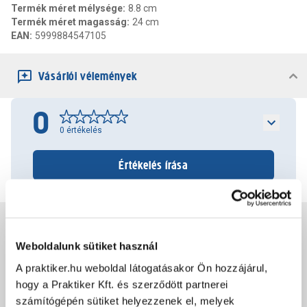
Termék méret mélysége
:
8.8 cm
Termék méret magasság
:
24 cm
EAN
:
5999884547105
Vásárlói vélemények
0
0
értékelés
Értékelés írása
Jótállás, szavatosság
Weboldalunk sütiket használ
A praktiker.hu weboldal látogatásakor Ön hozzájárul,
Csomagolási és súly információk
hogy a Praktiker Kft. és szerződött partnerei
számítógépén sütiket helyezzenek el, melyek