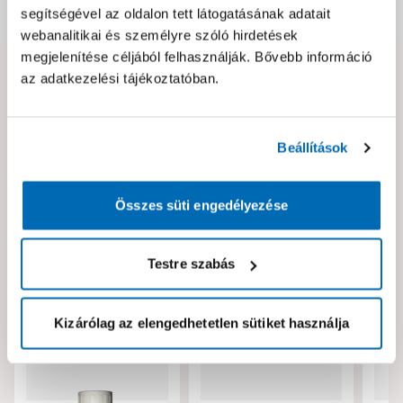
Dokumentumok, felelős személy
segítségével az oldalon tett látogatásának adatait
webanalitikai és személyre szóló hirdetések
megjelenítése céljából felhasználják. Bővebb információ
az adatkezelési tájékoztatóban.
Hibát találtál az oldalon vagy a termék leírásában?
Kérjük jelezd nekünk!
Beállítások
Neked ajánljuk!
Összes süti engedélyezése
Testre szabás
Kizárólag az elengedhetetlen sütiket használja