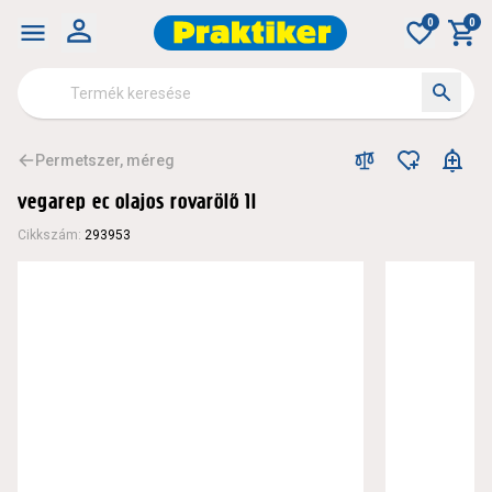
0
0
Permetszer, méreg
vegarep ec olajos rovarölő 1l
Cikkszám
:
293953