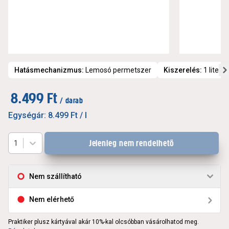
Hatásmechanizmus
:
Lemosó permetszer
Kiszerelés
:
1 liter
8.499 Ft
/ darab
Egységár:
8.499 Ft
/ l
Jelenleg nem rendelhető
1
Nem szállítható
Nem elérhető
Praktiker plusz kártyával akár 10%-kal olcsóbban vásárolhatod meg.