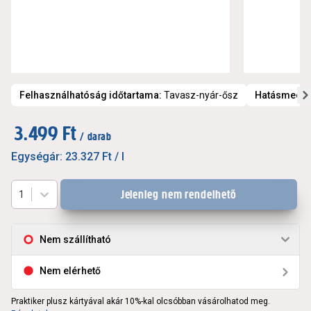
Felhasználhatóság időtartama
:
Tavasz-nyár-ősz
Hatásmech
3.499 Ft
/ darab
Egységár:
23.327 Ft
/ l
Jelenleg nem rendelhető
1
Nem szállítható
Nem elérhető
Praktiker plusz kártyával akár 10%-kal olcsóbban vásárolhatod meg.