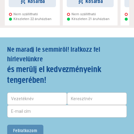
Kosárba
Kosárba
Nem szállítható
Nem szállítható
Ne
Készleten 22 áruházban
Készleten 21 áruházban
Ké
Ne maradj le semmiről! Iratkozz fel
hírlevelünkre
és merülj el kedvezményeink
tengerében!
Feliratkozom