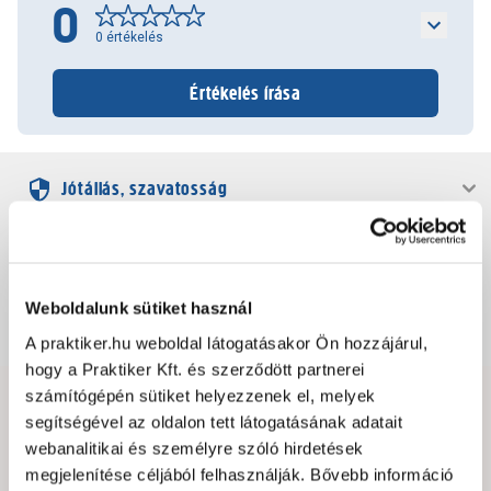
0
0
értékelés
Értékelés írása
Jótállás, szavatosság
Csomagolási és súly információk
Weboldalunk sütiket használ
Dokumentumok, felelős személy
A praktiker.hu weboldal látogatásakor Ön hozzájárul,
hogy a Praktiker Kft. és szerződött partnerei
számítógépén sütiket helyezzenek el, melyek
Hibát találtál az oldalon vagy a termék leírásában?
segítségével az oldalon tett látogatásának adatait
Kérjük jelezd nekünk!
webanalitikai és személyre szóló hirdetések
megjelenítése céljából felhasználják. Bővebb információ