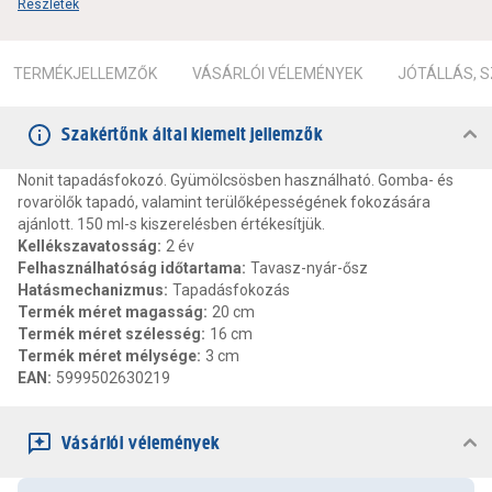
Részletek
TERMÉKJELLEMZŐK
VÁSÁRLÓI VÉLEMÉNYEK
JÓTÁLLÁS, 
Szakértőnk által kiemelt jellemzők
Nonit tapadásfokozó. Gyümölcsösben használható. Gomba- és
rovarölők tapadó, valamint terülőképességének fokozására
ajánlott. 150 ml-s kiszerelésben értékesítjük.
Kellékszavatosság
:
2 év
Felhasználhatóság időtartama
:
Tavasz-nyár-ősz
Hatásmechanizmus
:
Tapadásfokozás
Termék méret magasság
:
20 cm
Termék méret szélesség
:
16 cm
Termék méret mélysége
:
3 cm
EAN
:
5999502630219
Vásárlói vélemények