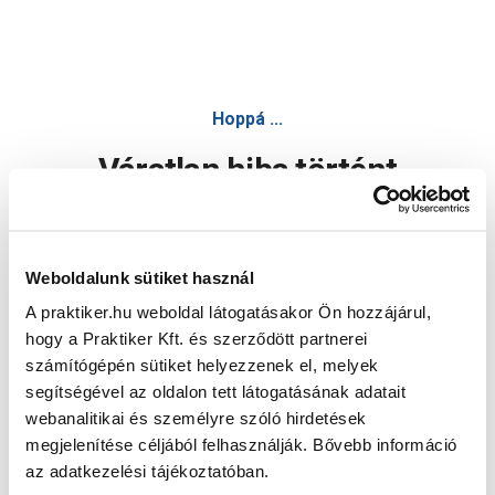
Hoppá ...
Váratlan hiba történt
Dolgozunk a hiba javításán. Egy kis türelmet kérünk.
Weboldalunk sütiket használ
A praktiker.hu weboldal látogatásakor Ön hozzájárul,
Oldal újratöltése
hogy a Praktiker Kft. és szerződött partnerei
számítógépén sütiket helyezzenek el, melyek
segítségével az oldalon tett látogatásának adatait
webanalitikai és személyre szóló hirdetések
megjelenítése céljából felhasználják. Bővebb információ
az adatkezelési tájékoztatóban.