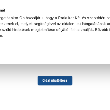
nál
togatásakor Ön hozzájárul, hogy a Praktiker Kft. és szerződött pa
zzenek el, melyek segítségével az oldalon tett látogatásának ad
 szóló hirdetések megjelenítése céljából felhasználják. Bővebb 
Hoppá ...
an.
Váratlan hiba történt
Dolgozunk a hiba javításán. Egy kis türelmet kérünk.
Oldal újratöltése