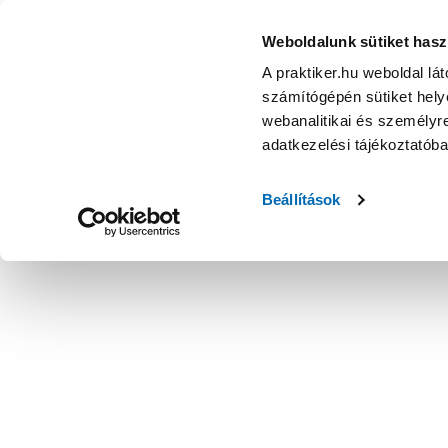
Weboldalunk sütiket hasz
A praktiker.hu weboldal lá
számítógépén sütiket helye
webanalitikai és személyre
adatkezelési tájékoztatób
Beállítások