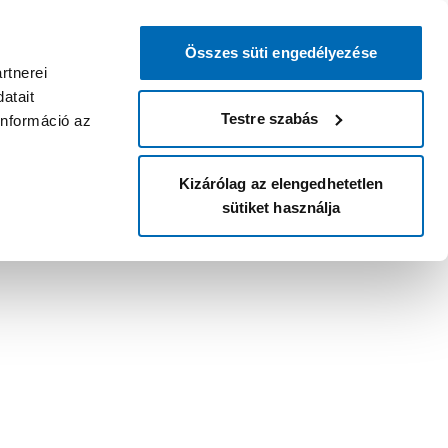
Összes süti engedélyezése
rtnerei
atait
Testre szabás
információ az
Kizárólag az elengedhetetlen
sütiket használja