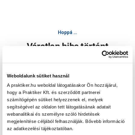
Hoppá ...
Váratlan hiba történt
Dolgozunk a hiba javításán. Egy kis türelmet kérünk.
Weboldalunk sütiket használ
A praktiker.hu weboldal látogatásakor Ön hozzájárul,
Oldal újratöltése
hogy a Praktiker Kft. és szerződött partnerei
számítógépén sütiket helyezzenek el, melyek
segítségével az oldalon tett látogatásának adatait
webanalitikai és személyre szóló hirdetések
megjelenítése céljából felhasználják. Bővebb információ
az adatkezelési tájékoztatóban.