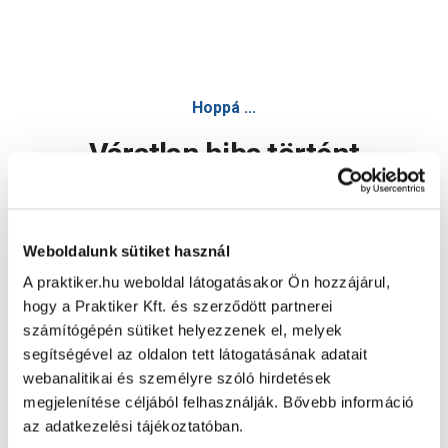
Hoppá ...
Váratlan hiba történt
Dolgozunk a hiba javításán. Egy kis türelmet kérünk.
Weboldalunk sütiket használ
A praktiker.hu weboldal látogatásakor Ön hozzájárul,
Oldal újratöltése
hogy a Praktiker Kft. és szerződött partnerei
számítógépén sütiket helyezzenek el, melyek
segítségével az oldalon tett látogatásának adatait
webanalitikai és személyre szóló hirdetések
megjelenítése céljából felhasználják. Bővebb információ
az adatkezelési tájékoztatóban.