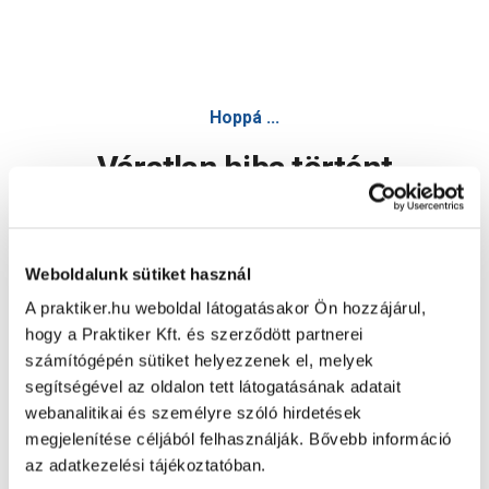
Hoppá ...
Váratlan hiba történt
Dolgozunk a hiba javításán. Egy kis türelmet kérünk.
Weboldalunk sütiket használ
A praktiker.hu weboldal látogatásakor Ön hozzájárul,
Oldal újratöltése
hogy a Praktiker Kft. és szerződött partnerei
számítógépén sütiket helyezzenek el, melyek
segítségével az oldalon tett látogatásának adatait
webanalitikai és személyre szóló hirdetések
megjelenítése céljából felhasználják. Bővebb információ
az adatkezelési tájékoztatóban.