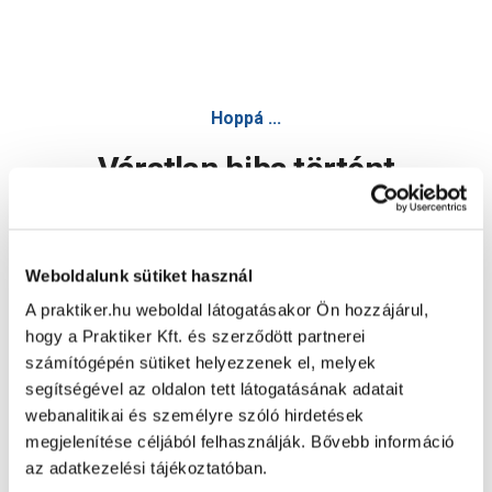
Hoppá ...
Váratlan hiba történt
Dolgozunk a hiba javításán. Egy kis türelmet kérünk.
Weboldalunk sütiket használ
A praktiker.hu weboldal látogatásakor Ön hozzájárul,
Oldal újratöltése
hogy a Praktiker Kft. és szerződött partnerei
számítógépén sütiket helyezzenek el, melyek
segítségével az oldalon tett látogatásának adatait
webanalitikai és személyre szóló hirdetések
megjelenítése céljából felhasználják. Bővebb információ
az adatkezelési tájékoztatóban.