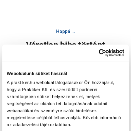
Hoppá ...
Váratlan hiba történt
Dolgozunk a hiba javításán. Egy kis türelmet kérünk.
Weboldalunk sütiket használ
A praktiker.hu weboldal látogatásakor Ön hozzájárul,
Oldal újratöltése
hogy a Praktiker Kft. és szerződött partnerei
számítógépén sütiket helyezzenek el, melyek
segítségével az oldalon tett látogatásának adatait
webanalitikai és személyre szóló hirdetések
megjelenítése céljából felhasználják. Bővebb információ
az adatkezelési tájékoztatóban.