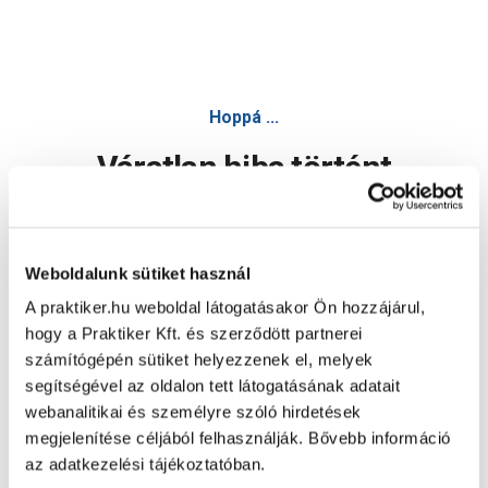
Hoppá ...
Váratlan hiba történt
Dolgozunk a hiba javításán. Egy kis türelmet kérünk.
Weboldalunk sütiket használ
A praktiker.hu weboldal látogatásakor Ön hozzájárul,
Oldal újratöltése
hogy a Praktiker Kft. és szerződött partnerei
számítógépén sütiket helyezzenek el, melyek
segítségével az oldalon tett látogatásának adatait
webanalitikai és személyre szóló hirdetések
megjelenítése céljából felhasználják. Bővebb információ
az adatkezelési tájékoztatóban.