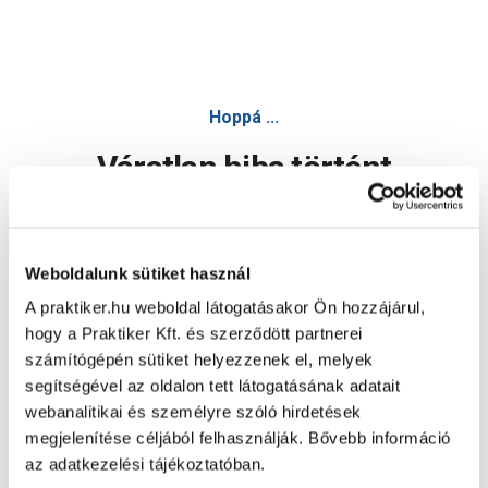
Hoppá ...
Váratlan hiba történt
Dolgozunk a hiba javításán. Egy kis türelmet kérünk.
Weboldalunk sütiket használ
A praktiker.hu weboldal látogatásakor Ön hozzájárul,
Oldal újratöltése
hogy a Praktiker Kft. és szerződött partnerei
számítógépén sütiket helyezzenek el, melyek
segítségével az oldalon tett látogatásának adatait
webanalitikai és személyre szóló hirdetések
megjelenítése céljából felhasználják. Bővebb információ
az adatkezelési tájékoztatóban.