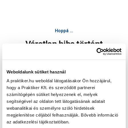
Hoppá ...
Váratlan hiba történt
Dolgozunk a hiba javításán. Egy kis türelmet kérünk.
Weboldalunk sütiket használ
A praktiker.hu weboldal látogatásakor Ön hozzájárul,
Oldal újratöltése
hogy a Praktiker Kft. és szerződött partnerei
számítógépén sütiket helyezzenek el, melyek
segítségével az oldalon tett látogatásának adatait
webanalitikai és személyre szóló hirdetések
megjelenítése céljából felhasználják. Bővebb információ
az adatkezelési tájékoztatóban.