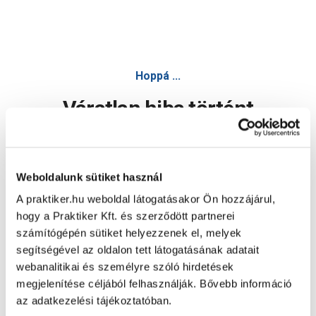
Hoppá ...
Váratlan hiba történt
Dolgozunk a hiba javításán. Egy kis türelmet kérünk.
Weboldalunk sütiket használ
A praktiker.hu weboldal látogatásakor Ön hozzájárul,
Oldal újratöltése
hogy a Praktiker Kft. és szerződött partnerei
számítógépén sütiket helyezzenek el, melyek
segítségével az oldalon tett látogatásának adatait
webanalitikai és személyre szóló hirdetések
megjelenítése céljából felhasználják. Bővebb információ
az adatkezelési tájékoztatóban.