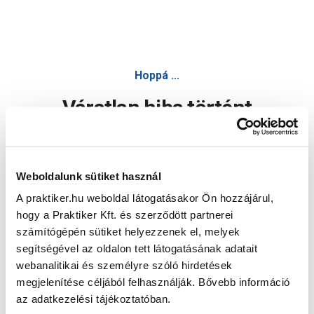
Hoppá ...
Váratlan hiba történt
Dolgozunk a hiba javításán. Egy kis türelmet kérünk.
Weboldalunk sütiket használ
A praktiker.hu weboldal látogatásakor Ön hozzájárul,
Oldal újratöltése
hogy a Praktiker Kft. és szerződött partnerei
számítógépén sütiket helyezzenek el, melyek
segítségével az oldalon tett látogatásának adatait
webanalitikai és személyre szóló hirdetések
megjelenítése céljából felhasználják. Bővebb információ
az adatkezelési tájékoztatóban.