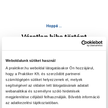
Hoppá ...
Váratlan hiba történt
Dolgozunk a hiba javításán. Egy kis türelmet kérünk.
Weboldalunk sütiket használ
A praktiker.hu weboldal látogatásakor Ön hozzájárul,
Oldal újratöltése
hogy a Praktiker Kft. és szerződött partnerei
számítógépén sütiket helyezzenek el, melyek
segítségével az oldalon tett látogatásának adatait
webanalitikai és személyre szóló hirdetések
megjelenítése céljából felhasználják. Bővebb információ
az adatkezelési tájékoztatóban.