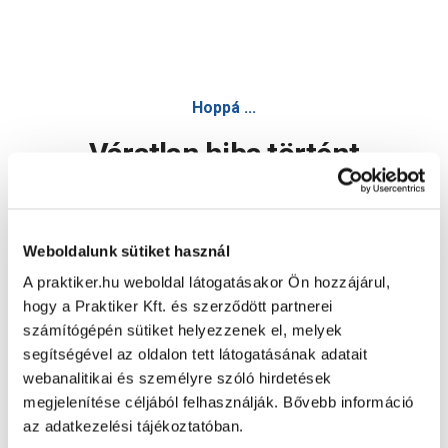
Hoppá ...
Váratlan hiba történt
Dolgozunk a hiba javításán. Egy kis türelmet kérünk.
Weboldalunk sütiket használ
A praktiker.hu weboldal látogatásakor Ön hozzájárul,
Oldal újratöltése
hogy a Praktiker Kft. és szerződött partnerei
számítógépén sütiket helyezzenek el, melyek
segítségével az oldalon tett látogatásának adatait
webanalitikai és személyre szóló hirdetések
megjelenítése céljából felhasználják. Bővebb információ
az adatkezelési tájékoztatóban.