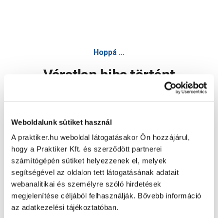
Hoppá ...
Váratlan hiba történt
Dolgozunk a hiba javításán. Egy kis türelmet kérünk.
Weboldalunk sütiket használ
A praktiker.hu weboldal látogatásakor Ön hozzájárul,
Oldal újratöltése
hogy a Praktiker Kft. és szerződött partnerei
számítógépén sütiket helyezzenek el, melyek
segítségével az oldalon tett látogatásának adatait
webanalitikai és személyre szóló hirdetések
megjelenítése céljából felhasználják. Bővebb információ
az adatkezelési tájékoztatóban.