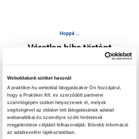
Hoppá ...
Váratlan hiba történt
Dolgozunk a hiba javításán. Egy kis türelmet kérünk.
Weboldalunk sütiket használ
A praktiker.hu weboldal látogatásakor Ön hozzájárul,
Oldal újratöltése
hogy a Praktiker Kft. és szerződött partnerei
számítógépén sütiket helyezzenek el, melyek
segítségével az oldalon tett látogatásának adatait
webanalitikai és személyre szóló hirdetések
megjelenítése céljából felhasználják. Bővebb információ
az adatkezelési tájékoztatóban.