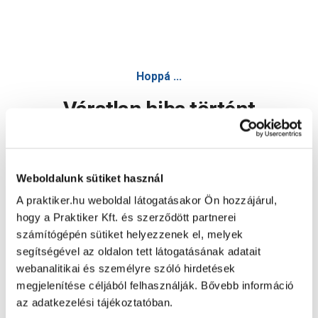
Flash begyújtó kocka 72db-os faviasz papír csomagolásban
Hoppá ...
Váratlan hiba történt
Dolgozunk a hiba javításán. Egy kis türelmet kérünk.
Weboldalunk sütiket használ
A praktiker.hu weboldal látogatásakor Ön hozzájárul,
Oldal újratöltése
hogy a Praktiker Kft. és szerződött partnerei
számítógépén sütiket helyezzenek el, melyek
segítségével az oldalon tett látogatásának adatait
webanalitikai és személyre szóló hirdetések
megjelenítése céljából felhasználják. Bővebb információ
az adatkezelési tájékoztatóban.