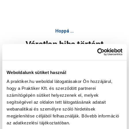
Hoppá ...
Váratlan hiba történt
Dolgozunk a hiba javításán. Egy kis türelmet kérünk.
Weboldalunk sütiket használ
A praktiker.hu weboldal látogatásakor Ön hozzájárul,
Oldal újratöltése
hogy a Praktiker Kft. és szerződött partnerei
számítógépén sütiket helyezzenek el, melyek
segítségével az oldalon tett látogatásának adatait
webanalitikai és személyre szóló hirdetések
megjelenítése céljából felhasználják. Bővebb információ
az adatkezelési tájékoztatóban.