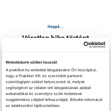
Hoppá ...
Váratlan hiba történt
Dolgozunk a hiba javításán. Egy kis türelmet kérünk.
Weboldalunk sütiket használ
A praktiker.hu weboldal látogatásakor Ön hozzájárul,
Oldal újratöltése
hogy a Praktiker Kft. és szerződött partnerei
számítógépén sütiket helyezzenek el, melyek
segítségével az oldalon tett látogatásának adatait
webanalitikai és személyre szóló hirdetések
megjelenítése céljából felhasználják. Bővebb információ
az adatkezelési tájékoztatóban.