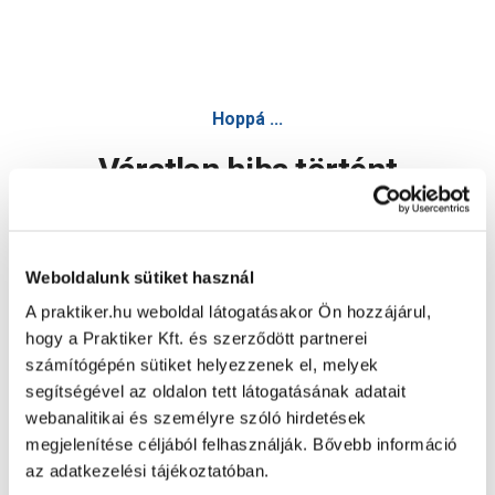
Hoppá ...
Váratlan hiba történt
Dolgozunk a hiba javításán. Egy kis türelmet kérünk.
Weboldalunk sütiket használ
A praktiker.hu weboldal látogatásakor Ön hozzájárul,
Oldal újratöltése
hogy a Praktiker Kft. és szerződött partnerei
számítógépén sütiket helyezzenek el, melyek
segítségével az oldalon tett látogatásának adatait
webanalitikai és személyre szóló hirdetések
megjelenítése céljából felhasználják. Bővebb információ
az adatkezelési tájékoztatóban.