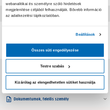
webanalitikai és személyre szóló hirdetések
megjelenítése céljából felhasználják. Bővebb információ
Vásárlói vélemények
az adatkezelési tájékoztatóban.
0
0
értékelés
Beállítások
Értékelés írása
Összes süti engedélyezése
Testre szabás
Jótállás, szavatosság
Kizárólag az elengedhetetlen sütiket használja
Csomagolási és súly információk
Dokumentumok, felelős személy