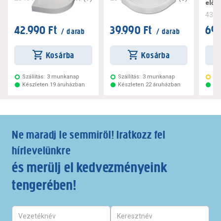
elől
436
42.990 Ft
39.990 Ft
69.
/ darab
/ darab
Kosárba
Kosárba
Szállítás:
3 munkanap
Szállítás:
3 munkanap
Szá
Készleten 19 áruházban
Készleten 22 áruházban
Ké
Ne maradj le semmiről! Iratkozz fel
hírlevelünkre
és merülj el kedvezményeink
tengerében!