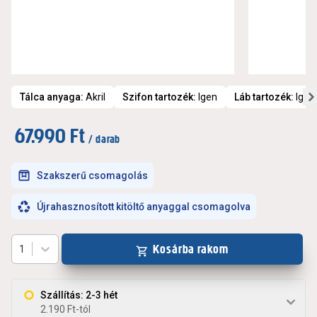
Tálca anyaga
:
Akril
Szifon tartozék
:
Igen
Láb tartozék
:
Igen
67.990 Ft
/ darab
Szakszerű csomagolás
Újrahasznosított kitöltő anyaggal csomagolva
Kosárba rakom
1
Szállítás: 2-3 hét
2.190 Ft-tól