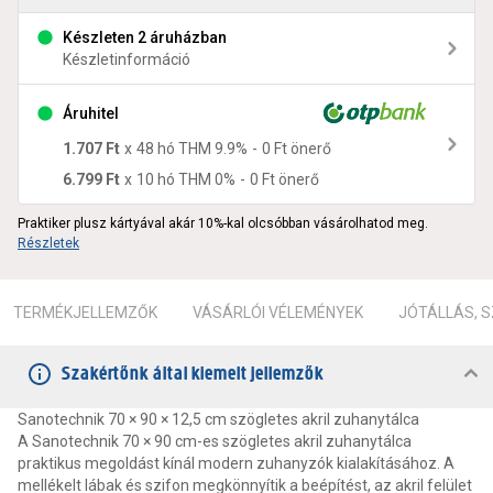
Készleten 2 áruházban
Készletinformáció
Áruhitel
1.707 Ft
x
48
hó THM
9.9
%
-
0 Ft
önerő
6.799 Ft
x
10
hó THM
0
%
-
0 Ft
önerő
Praktiker plusz kártyával akár 10%-kal olcsóbban vásárolhatod meg.
Részletek
TERMÉKJELLEMZŐK
VÁSÁRLÓI VÉLEMÉNYEK
JÓTÁLLÁS, 
Szakértőnk által kiemelt jellemzők
Sanotechnik 70 × 90 × 12,5 cm szögletes akril zuhanytálca
A Sanotechnik 70 × 90 cm-es szögletes akril zuhanytálca
praktikus megoldást kínál modern zuhanyzók kialakításához. A
mellékelt lábak és szifon megkönnyítik a beépítést, az akril felület