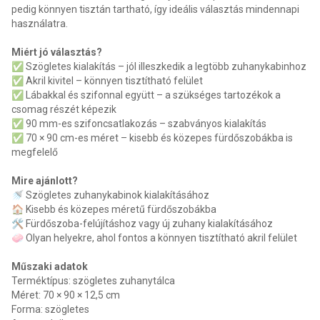
pedig könnyen tisztán tartható, így ideális választás mindennapi
használatra.
Miért jó választás?
✅ Szögletes kialakítás – jól illeszkedik a legtöbb zuhanykabinhoz
✅ Akril kivitel – könnyen tisztítható felület
✅ Lábakkal és szifonnal együtt – a szükséges tartozékok a
csomag részét képezik
✅ 90 mm-es szifoncsatlakozás – szabványos kialakítás
✅ 70 × 90 cm-es méret – kisebb és közepes fürdőszobákba is
megfelelő
Mire ajánlott?
🚿 Szögletes zuhanykabinok kialakításához
🏠 Kisebb és közepes méretű fürdőszobákba
🛠 Fürdőszoba-felújításhoz vagy új zuhany kialakításához
🧼 Olyan helyekre, ahol fontos a könnyen tisztítható akril felület
Műszaki adatok
Terméktípus: szögletes zuhanytálca
Méret: 70 × 90 × 12,5 cm
Forma: szögletes