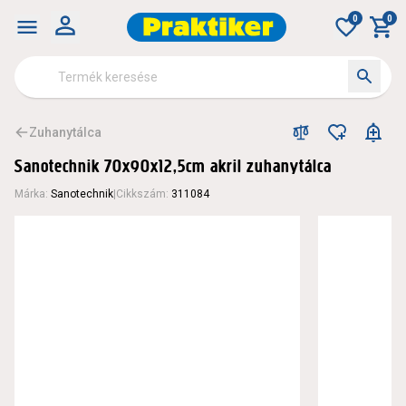
Sanotechnik 70x90x12,5cm akril zuhanytálca - Zuhanytálca -
0
0
Zuhanytálca
Sanotechnik 70x90x12,5cm akril zuhanytálca
Márka
:
Sanotechnik
|
Cikkszám
:
311084