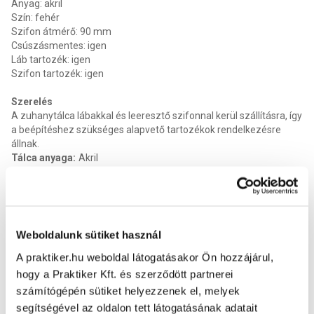
Anyag: akril
Szín: fehér
Szifon átmérő: 90 mm
Csúszásmentes: igen
Láb tartozék: igen
Szifon tartozék: igen
Szerelés
A zuhanytálca lábakkal és leeresztő szifonnal kerül szállításra, így
a beépítéshez szükséges alapvető tartozékok rendelkezésre
állnak.
Tálca anyaga
:
Akril
Kellékszavatosság
:
2 év
Kötelező jótállás
:
2 év
Szifon tartozék
:
Igen
Láb tartozék
:
Igen
Szín
:
Fehér
Weboldalunk sütiket használ
Gyártói termékkód
:
PP79
Szifon átmérő
:
90 mm
A praktiker.hu weboldal látogatásakor Ön hozzájárul,
Termék méret magasság
:
12.5 cm
hogy a Praktiker Kft. és szerződött partnerei
Termék méret szélesség
:
90 cm
számítógépén sütiket helyezzenek el, melyek
Termék méret mélysége
:
70 cm
segítségével az oldalon tett látogatásának adatait
EAN
:
9002827227944