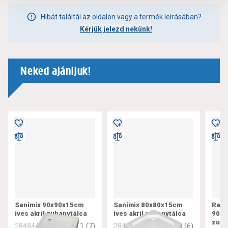
Hibát találtál az oldalon vagy a termék leírásában?
Kérjük jelezd nekünk!
Neked ajánljuk!
Sanimix 90x90x15cm
Sanimix 80x80x15cm
Rava
íves akril zuhanytálca
íves akril zuhanytálca
90x9
zuha
4.1
(
7
)
4
(
6
)
284844
284843