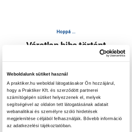
Hoppá ...
Váratlan hiba történt
Dolgozunk a hiba javításán. Egy kis türelmet kérünk.
Weboldalunk sütiket használ
A praktiker.hu weboldal látogatásakor Ön hozzájárul,
Oldal újratöltése
hogy a Praktiker Kft. és szerződött partnerei
számítógépén sütiket helyezzenek el, melyek
segítségével az oldalon tett látogatásának adatait
webanalitikai és személyre szóló hirdetések
megjelenítése céljából felhasználják. Bővebb információ
az adatkezelési tájékoztatóban.