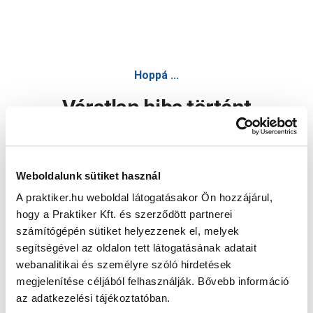
Hoppá ...
Váratlan hiba történt
Dolgozunk a hiba javításán. Egy kis türelmet kérünk.
Weboldalunk sütiket használ
A praktiker.hu weboldal látogatásakor Ön hozzájárul,
Oldal újratöltése
hogy a Praktiker Kft. és szerződött partnerei
számítógépén sütiket helyezzenek el, melyek
segítségével az oldalon tett látogatásának adatait
webanalitikai és személyre szóló hirdetések
megjelenítése céljából felhasználják. Bővebb információ
az adatkezelési tájékoztatóban.