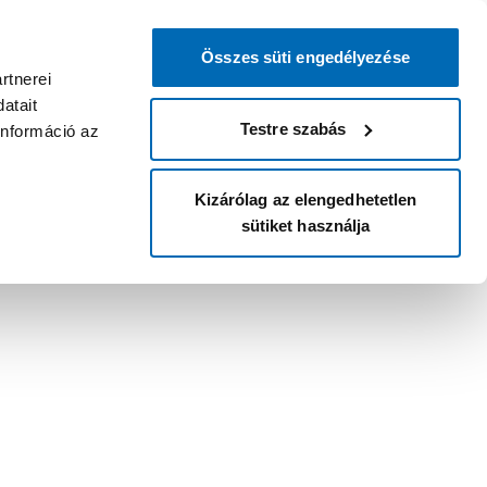
Összes süti engedélyezése
rtnerei
atait
Testre szabás
információ az
Kizárólag az elengedhetetlen
sütiket használja