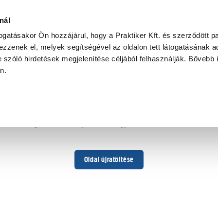
nál
togatásakor Ön hozzájárul, hogy a Praktiker Kft. és szerződött pa
zzenek el, melyek segítségével az oldalon tett látogatásának ad
 szóló hirdetések megjelenítése céljából felhasználják. Bővebb 
Hoppá ...
an.
Váratlan hiba történt
Dolgozunk a hiba javításán. Egy kis türelmet kérünk.
Oldal újratöltése