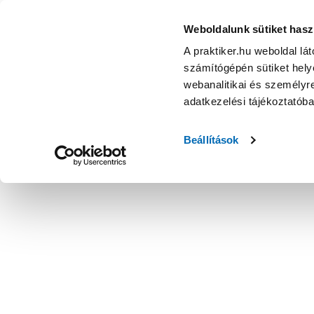
Weboldalunk sütiket hasz
A praktiker.hu weboldal lá
számítógépén sütiket helye
webanalitikai és személyre
adatkezelési tájékoztatób
Beállítások