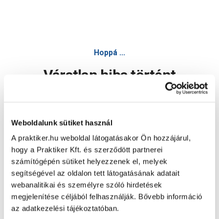
Hoppá ...
Váratlan hiba történt
Dolgozunk a hiba javításán. Egy kis türelmet kérünk.
Weboldalunk sütiket használ
A praktiker.hu weboldal látogatásakor Ön hozzájárul,
Oldal újratöltése
hogy a Praktiker Kft. és szerződött partnerei
számítógépén sütiket helyezzenek el, melyek
segítségével az oldalon tett látogatásának adatait
webanalitikai és személyre szóló hirdetések
megjelenítése céljából felhasználják. Bővebb információ
az adatkezelési tájékoztatóban.