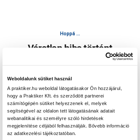
Hoppá ...
Váratlan hiba történt
Dolgozunk a hiba javításán. Egy kis türelmet kérünk.
Weboldalunk sütiket használ
A praktiker.hu weboldal látogatásakor Ön hozzájárul,
Oldal újratöltése
hogy a Praktiker Kft. és szerződött partnerei
számítógépén sütiket helyezzenek el, melyek
segítségével az oldalon tett látogatásának adatait
webanalitikai és személyre szóló hirdetések
megjelenítése céljából felhasználják. Bővebb információ
az adatkezelési tájékoztatóban.