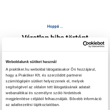
Hoppá ...
Váratlan hiba történt
Dolgozunk a hiba javításán. Egy kis türelmet kérünk.
Weboldalunk sütiket használ
A praktiker.hu weboldal látogatásakor Ön hozzájárul,
Oldal újratöltése
hogy a Praktiker Kft. és szerződött partnerei
számítógépén sütiket helyezzenek el, melyek
segítségével az oldalon tett látogatásának adatait
webanalitikai és személyre szóló hirdetések
megjelenítése céljából felhasználják. Bővebb információ
az adatkezelési tájékoztatóban.