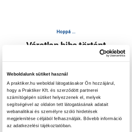
Hoppá ...
Váratlan hiba történt
Dolgozunk a hiba javításán. Egy kis türelmet kérünk.
Weboldalunk sütiket használ
A praktiker.hu weboldal látogatásakor Ön hozzájárul,
Oldal újratöltése
hogy a Praktiker Kft. és szerződött partnerei
számítógépén sütiket helyezzenek el, melyek
segítségével az oldalon tett látogatásának adatait
webanalitikai és személyre szóló hirdetések
megjelenítése céljából felhasználják. Bővebb információ
az adatkezelési tájékoztatóban.