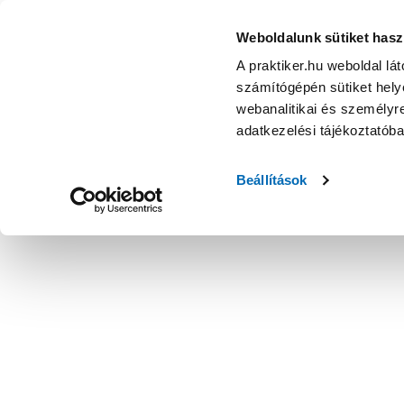
Weboldalunk sütiket hasz
A praktiker.hu weboldal lá
számítógépén sütiket helye
webanalitikai és személyre
adatkezelési tájékoztatób
Beállítások