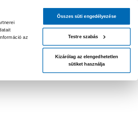
Összes süti engedélyezése
rtnerei
atait
Testre szabás
információ az
Kizárólag az elengedhetetlen
sütiket használja