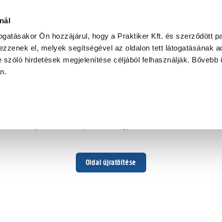
nál
togatásakor Ön hozzájárul, hogy a Praktiker Kft. és szerződött pa
zzenek el, melyek segítségével az oldalon tett látogatásának ad
 szóló hirdetések megjelenítése céljából felhasználják. Bővebb 
Hoppá ...
an.
Váratlan hiba történt
Dolgozunk a hiba javításán. Egy kis türelmet kérünk.
Oldal újratöltése